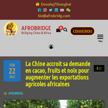
Douala//Shanghai
biz@afrobridg.com
AFROBRIDGE
0
CONNEXION
Bridging China & Africa
Menu
La Chine accroit sa demande
FEB
0
22
en cacao, fruits et noix pour
augmenter les exportations
2023
agricoles africaines
By
AFROBRIDG