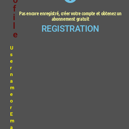
f
Pas encore enregistré, créer votre compte et obtenez un
i
abonnement gratuit
l
REGISTRATION
e
U
s
e
r
n
a
m
e
o
r
E
m
a