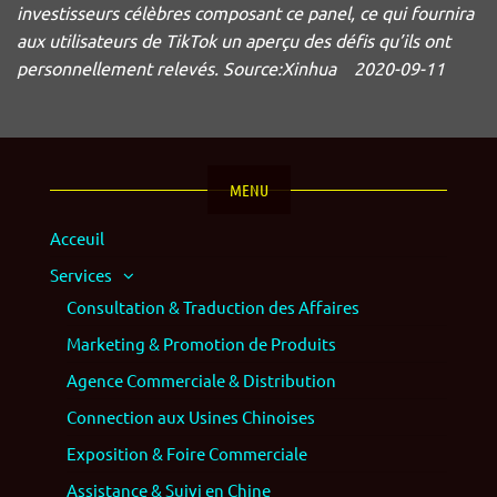
investisseurs célèbres composant ce panel, ce qui fournira
aux utilisateurs de TikTok un aperçu des défis qu’ils ont
personnellement relevés. Source:Xinhua 2020-09-11
MENU
Acceuil
Services
Consultation & Traduction des Affaires
Marketing & Promotion de Produits
Agence Commerciale & Distribution
Connection aux Usines Chinoises
Exposition & Foire Commerciale
Assistance & Suivi en Chine